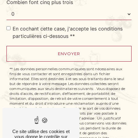
Combien font cinq plus trois
En cochant cette case, j'accepte les conditions
particulières ci-dessous **
ENVOYER
** Les données personnelles communiquées sont nécessaires aux
fins de vous contacter et sont enregistrées dans un fichier
informatisé. Elles sont destinées à et ses sous-traitants dans le seul
but de répondre à votre message. Les données collectées seront
communiquées aux seuls destinataires suivants: . Vous disposez de
droits d’accès, de rectification, d’effacement, de portabilité, de
limitation, d’opposition, de retrait de votre consentement à tout
moment et du droit d’introduire une réclamation auprès d’une
autorité de contrôle, ainsi que d’organiser le sort de vos données
post-mortem. Vous pouvez exercer ces droits par voie postale à
l'adresse ou par courrier électronique à l'adresse . Un justificatif
d'identité pourra vous être demandé. Nous conservons vos données
pendant la période de prise de contact puis pendant la durée de
Ce site utilise des cookies et
prescription légale aux fins probatoires et de gestion des
vous donne le contrôle sur
contentieux. Vous avez le droit de vous inscrire sur la liste