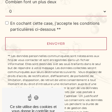
Combien font un plus deux
En cochant cette case, j'accepte les conditions
particulières ci-dessous **
ENVOYER
** Les données personnelles communiquées sont nécessaires aux
fins de vous contacter et sont enregistrées dans un fichier
informatisé. Elles sont destinées à et ses sous-traitants dans le seul
but de répondre à votre message. Les données collectées seront
communiquées aux seuls destinataires suivants: . Vous disposez de
droits d’accès, de rectification, d’effacement, de portabilité, de
limitation, d’opposition, de retrait de votre consentement à tout
moment et du droit d’introduire une réclamation auprès d’une
autorité de contrôle, ainsi que d’organiser le sort de vos données
post-mortem. Vous pouvez exercer ces droits par voie postale à
l'adresse ou par courrier électronique à l'adresse . Un justificatif
d'identité pourra vous être demandé. Nous conservons vos données
pendant la période de prise de contact puis pendant la durée de
Ce site utilise des cookies et
prescription légale aux fins probatoires et de gestion des
vous donne le contrôle sur
contentieux. Vous avez le droit de vous inscrire sur la liste