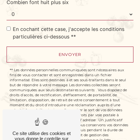
Combien font huit plus six
En cochant cette case, j'accepte les conditions
particulières ci-dessous **
ENVOYER
** Les données personnelles communiquées sont nécessaires aux
fins de vous contacter et sont enregistrées dans un fichier
informatisé. Elles sont destinées à et ses sous-traitants dans le seul
but de répondre à votre message. Les données collectées seront
communiquées aux seuls destinataires suivants: . Vous disposez de
droits d’accès, de rectification, d’effacement, de portabilité, de
limitation, d’opposition, de retrait de votre consentement à tout
moment et du droit d’introduire une réclamation auprès d’une
autorité de contrôle, ainsi que d’organiser le sort de vos données
post-mortem. Vous pouvez exercer ces droits par voie postale à
l'adresse ou par courrier électronique à l'adresse . Un justificatif
d'identité pourra vous être demandé. Nous conservons vos données
pendant la période de prise de contact puis pendant la durée de
Ce site utilise des cookies et
prescription légale aux fins probatoires et de gestion des
vous donne le contrôle sur
contentieux. Vous avez le droit de vous inscrire sur la liste